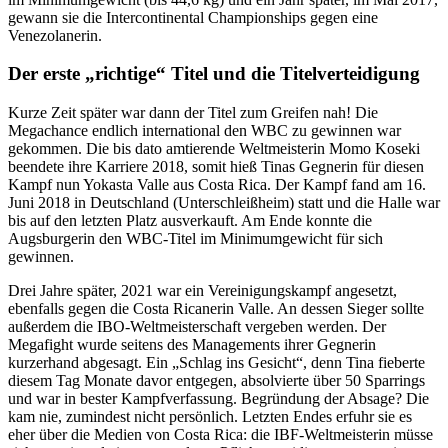
gewann sie die Intercontinental Championships gegen eine
Venezolanerin.
Der erste „richtige“ Titel und die Titelverteidigung
Kurze Zeit später war dann der Titel zum Greifen nah! Die
Megachance endlich international den WBC zu gewinnen war
gekommen. Die bis dato amtierende Weltmeisterin Momo Koseki
beendete ihre Karriere 2018, somit hieß Tinas Gegnerin für diesen
Kampf nun Yokasta Valle aus Costa Rica. Der Kampf fand am 16.
Juni 2018 in Deutschland (Unterschleißheim) statt und die Halle war
bis auf den letzten Platz ausverkauft. Am Ende konnte die
Augsburgerin den WBC-Titel im Minimumgewicht für sich
gewinnen.
Drei Jahre später, 2021 war ein Vereinigungskampf angesetzt,
ebenfalls gegen die Costa Ricanerin Valle. An dessen Sieger sollte
außerdem die IBO-Weltmeisterschaft vergeben werden. Der
Megafight wurde seitens des Managements ihrer Gegnerin
kurzerhand abgesagt. Ein „Schlag ins Gesicht“, denn Tina fieberte
diesem Tag Monate davor entgegen, absolvierte über 50 Sparrings
und war in bester Kampfverfassung. Begründung der Absage? Die
kam nie, zumindest nicht persönlich. Letzten Endes erfuhr sie es
eher über die Medien von Costa Rica: die IBF-Weltmeisterin müsse