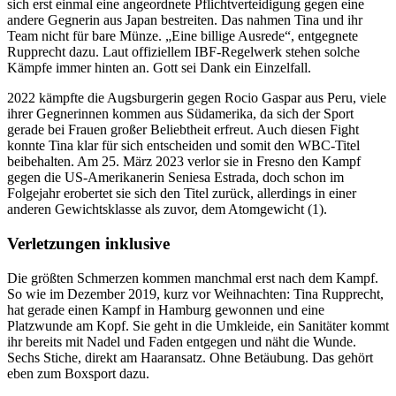
sich erst einmal eine angeordnete Pflichtverteidigung gegen eine
andere Gegnerin aus Japan bestreiten. Das nahmen Tina und ihr
Team nicht für bare Münze. „Eine billige Ausrede“, entgegnete
Rupprecht dazu. Laut offiziellem IBF-Regelwerk stehen solche
Kämpfe immer hinten an. Gott sei Dank ein Einzelfall.
2022 kämpfte die Augsburgerin gegen Rocio Gaspar aus Peru, viele
ihrer Gegnerinnen kommen aus Südamerika, da sich der Sport
gerade bei Frauen großer Beliebtheit erfreut. Auch diesen Fight
konnte Tina klar für sich entscheiden und somit den WBC-Titel
beibehalten. Am 25. März 2023 verlor sie in Fresno den Kampf
gegen die US-Amerikanerin Seniesa Estrada, doch schon im
Folgejahr erobertet sie sich den Titel zurück, allerdings in einer
anderen Gewichtsklasse als zuvor, dem Atomgewicht (1).
Verletzungen inklusive
Die größten Schmerzen kommen manchmal erst nach dem Kampf.
So wie im Dezember 2019, kurz vor Weihnachten: Tina Rupprecht,
hat gerade einen Kampf in Hamburg gewonnen und eine
Platzwunde am Kopf. Sie geht in die Umkleide, ein Sanitäter kommt
ihr bereits mit Nadel und Faden entgegen und näht die Wunde.
Sechs Stiche, direkt am Haaransatz. Ohne Betäubung. Das gehört
eben zum Boxsport dazu.