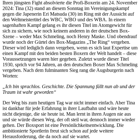
Ihren jüngsten Fight absolvierte die Profi-Boxerin am 24. November
2024: Tina (32) stand an diesem Sonntag im Vereinigungskampf
gegen die Japenerin Eri Matsuda (30) im Ring mit der Aussicht auf
den Weltmeistertitel des WBC, WBO und des WBA. In einem
sagenhaften Kampf gelang es ihr diesen Titel im Atomgewicht für
sich zu sichern, wie noch keinem anderen in der deutschen Box-
Szene – weder Max Schmeling, noch Henry Maske. Und obendrauf
wurde noch der Gürtel des Box-Magazins „The Ring“ vergeben.
Dieser wird lediglich dann vergeben, wenn es sich laut Expertise um
einen Kampf mit den beiden besten Boxern der Welt handelt – diese
Voraussetzungen waren hier gegeben. Zuletzt wurde dieser Titel
1930, sprich vor 94 Jahren, an den deutschen Boxer Max Schmeling
vergeben. Nach dem fulminanten Sieg rang die Augsburgerin nach
Worten:
„Ich bin sprachlos. Geschichte. Die Spannung fällt nun ab und der
Traum ist wahr geworden“
Der Weg bis zum heutigen Tag war nicht immer einfach. Aber Tina
ist dankbar für jede Erfahrung in ihrer Laufbahn und wäre heute
nicht diejenige, die sie heute ist. Man lernt in ihren Augen nie aus
und sie würde diesen Weg, der oft steil war, dennoch immer wieder
gehen. Der Boxsport ist eine Persönlichkeitsentwicklung. Die
ambitionierte Sportlerin freut sich schon auf jede weitere
Herausforderung, die da noch auf sie wartet.