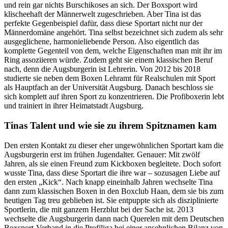
und rein gar nichts Burschikoses an sich. Der Boxsport wird
klischeehaft der Männerwelt zugeschrieben. Aber Tina ist das
perfekte Gegenbeispiel dafür, dass diese Sportart nicht nur der
Männerdomäne angehört. Tina selbst bezeichnet sich zudem als sehr
ausgeglichene, harmonieliebende Person. Also eigentlich das
komplette Gegenteil von dem, welche Eigenschaften man mit ihr im
Ring assoziieren würde. Zudem geht sie einem klassischen Beruf
nach, denn die Augsburgerin ist Lehrerin. Von 2012 bis 2018
studierte sie neben dem Boxen Lehramt für Realschulen mit Sport
als Hauptfach an der Universität Augsburg. Danach beschloss sie
sich komplett auf ihren Sport zu konzentrieren. Die Profiboxerin lebt
und trainiert in ihrer Heimatstadt Augsburg.
Tinas Talent und wie sie zu ihrem Spitznamen kam
Den ersten Kontakt zu dieser eher ungewöhnlichen Sportart kam die
Augsburgerin erst im frühen Jugendalter. Genauer: Mit zwölf
Jahren, als sie einen Freund zum Kickboxen begleitete. Doch sofort
wusste Tina, dass diese Sportart die ihre war – sozusagen Liebe auf
den ersten „Kick“. Nach knapp eineinhalb Jahren wechselte Tina
dann zum klassischen Boxen in den Boxclub Haan, dem sie bis zum
heutigen Tag treu geblieben ist. Sie entpuppte sich als disziplinierte
Sportlerin, die mit ganzem Herzblut bei der Sache ist. 2013
wechselte die Augsburgerin dann nach Querelen mit dem Deutschen
Boxsport-Verband in die Profiliga bei einer ansehnlichen Bilanz von