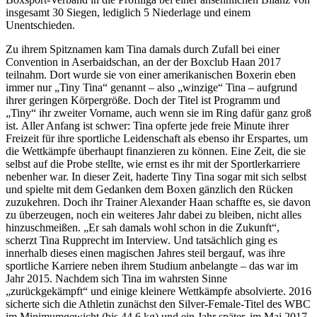
insgesamt 30 Siegen, lediglich 5 Niederlage und einem
Unentschieden.
Zu ihrem Spitznamen kam Tina damals durch Zufall bei einer
Convention in Aserbaidschan, an der der Boxclub Haan 2017
teilnahm. Dort wurde sie von einer amerikanischen Boxerin eben
immer nur „Tiny Tina“ genannt – also „winzige“ Tina – aufgrund
ihrer geringen Körpergröße. Doch der Titel ist Programm und
„Tiny“ ihr zweiter Vorname, auch wenn sie im Ring dafür ganz groß
ist. Aller Anfang ist schwer: Tina opferte jede freie Minute ihrer
Freizeit für ihre sportliche Leidenschaft als ebenso ihr Erspartes, um
die Wettkämpfe überhaupt finanzieren zu können. Eine Zeit, die sie
selbst auf die Probe stellte, wie ernst es ihr mit der Sportlerkarriere
nebenher war. In dieser Zeit, haderte Tiny Tina sogar mit sich selbst
und spielte mit dem Gedanken dem Boxen gänzlich den Rücken
zuzukehren. Doch ihr Trainer Alexander Haan schaffte es, sie davon
zu überzeugen, noch ein weiteres Jahr dabei zu bleiben, nicht alles
hinzuschmeißen. „Er sah damals wohl schon in die Zukunft“,
scherzt Tina Rupprecht im Interview. Und tatsächlich ging es
innerhalb dieses einen magischen Jahres steil bergauf, was ihre
sportliche Karriere neben ihrem Studium anbelangte – das war im
Jahr 2015. Nachdem sich Tina im wahrsten Sinne
„zurückgekämpft“ und einige kleinere Wettkämpfe absolvierte. 2016
sicherte sich die Athletin zunächst den Silver-Female-Titel des WBC
im Minimumgewicht (bis 44,6 kg) und ein Jahr später, im Mai 2017,